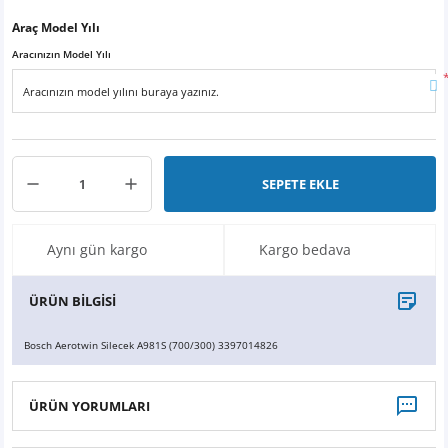
X6
500 X
Sonata
SLK Serisi
Partner
Symbol
Touran
Araç Model Yılı
Aracınızın Model Yılı
İX
Staria
S Serisi
Kadjar
Touareg
İX1
Tucson
SPRİNTER
Koleos
Tayron
İX2
Ioniq 5
VANEO
Renault 5
T-Roc
SEPETE EKLE
İX3
Ioniq 6
VİANO
Zoe
T-Cross
Aynı gün kargo
Kargo bedava
VİTO
Taigo
ÜRÜN BİLGİSİ
X Serisi
ID.3
Bosch Aerotwin Silecek A981S (700/300) 3397014826
EQA Serisi
ID.4
ÜRÜN YORUMLARI
EQB Serisi
ID.7