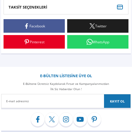
Z
EQC Serisi
TAKSİT SEÇENEKLERİ
Bu ürüne ilk yorumu siz yapın!
EQE Serisi
Facebook
Twitter
Yorum Yaz
EQS Serisi
Pinterest
WhatsApp
E-BÜLTEN LİSTESİNE ÜYE OL
E-Bültene Ücretsiz Kaydolarak Fırsat ve Kampanyalarımızdan
İlk Siz Haberdar Olun !
KAYIT OL