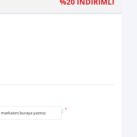
%20 İNDİRİMLİ
*