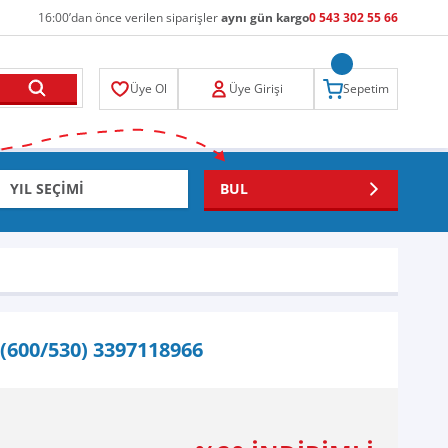
16:00’dan önce verilen siparişler
aynı gün kargo
0 543 302 55 66
Üye Ol
Üye Girişi
Sepetim
BUL
(600/530) 3397118966