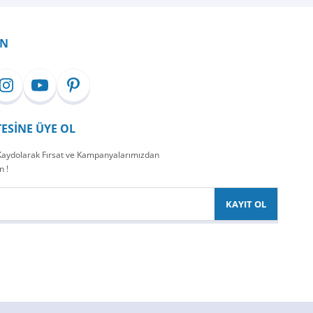
İN
TESİNE ÜYE OL
 Kaydolarak Fırsat ve Kampanyalarımızdan
n !
KAYIT OL