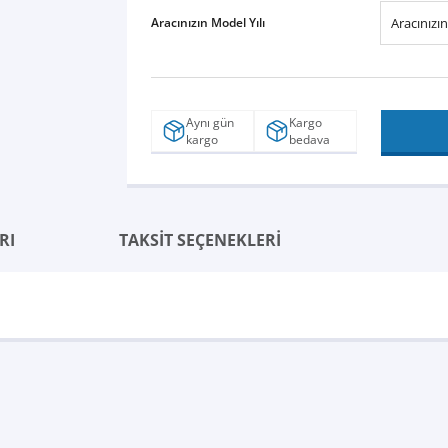
Aracınızın Model Yılı
Aynı gün
Kargo
kargo
bedava
RI
TAKSİT SEÇENEKLERİ
Bu ürüne ilk yorumu siz yapın!