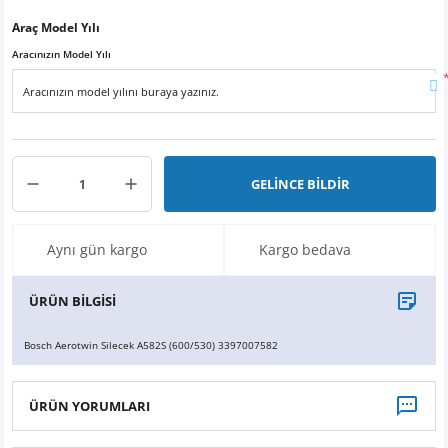
X6
500 X
Sonata
SLK Serisi
Partner
Symbol
Touran
Araç Model Yılı
Aracınızın Model Yılı
İX
Staria
S Serisi
Kadjar
Touareg
İX1
Tucson
SPRİNTER
Koleos
Tayron
İX2
Ioniq 5
VANEO
Renault 5
T-Roc
GELİNCE BİLDİR
İX3
Ioniq 6
VİANO
Zoe
T-Cross
Aynı gün kargo
Kargo bedava
VİTO
Taigo
ÜRÜN BİLGİSİ
X Serisi
ID.3
Bosch Aerotwin Silecek A582S (600/530) 3397007582
EQA Serisi
ID.4
ÜRÜN YORUMLARI
EQB Serisi
ID.7