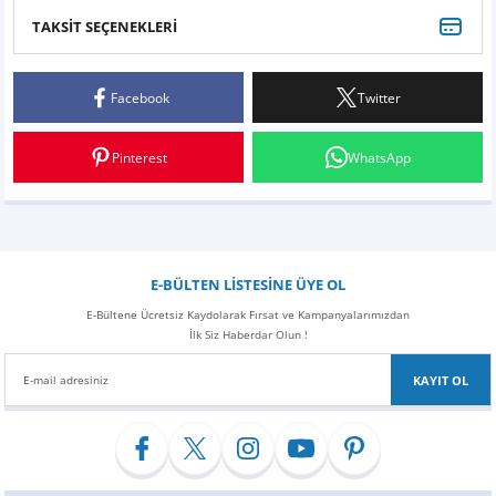
Z
EQC Serisi
TAKSİT SEÇENEKLERİ
Bu ürüne ilk yorumu siz yapın!
EQE Serisi
Facebook
Twitter
Yorum Yaz
EQS Serisi
Pinterest
WhatsApp
E-BÜLTEN LİSTESİNE ÜYE OL
E-Bültene Ücretsiz Kaydolarak Fırsat ve Kampanyalarımızdan
İlk Siz Haberdar Olun !
KAYIT OL