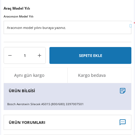
X6
500 X
Sonata
SLK Serisi
Partner
Symbol
Touran
Araç Model Yılı
Aracınızın Model Yılı
İX
Staria
S Serisi
Kadjar
Touareg
İX1
Tucson
SPRİNTER
Koleos
Tayron
İX2
Ioniq 5
VANEO
Renault 5
T-Roc
SEPETE EKLE
İX3
Ioniq 6
VİANO
Zoe
T-Cross
Aynı gün kargo
Kargo bedava
VİTO
Taigo
ÜRÜN BİLGİSİ
X Serisi
ID.3
Bosch Aerotwin Silecek A501S (800/680) 3397007501
EQA Serisi
ID.4
ÜRÜN YORUMLARI
EQB Serisi
ID.7