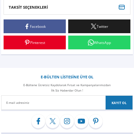
Z
EQC Serisi
TAKSİT SEÇENEKLERİ
Bu ürüne ilk yorumu siz yapın!
EQE Serisi
Facebook
Twitter
Yorum Yaz
EQS Serisi
Pinterest
WhatsApp
E-BÜLTEN LİSTESİNE ÜYE OL
E-Bültene Ücretsiz Kaydolarak Fırsat ve Kampanyalarımızdan
İlk Siz Haberdar Olun !
KAYIT OL