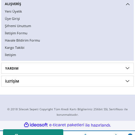
ALIŞVERİŞ
Yeni Üyelik
Üye Girişi
Şifremi Unuttum
İletişim Formu
Havale Bildirim Formu
Kargo Takibi
İletişim
YARDIM
İLETİŞİM
© 2018 Silecek Sepeti Copyright Tüm Kredi Kartı Bilgileriniz 256bit SSL Sertifikası ile
korunmaktadır.
ideasoft
ile
e-
hazırlandı.
ticaret
paketleri