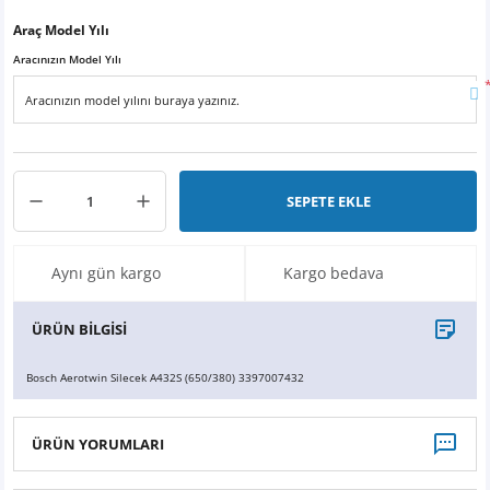
X6
500 X
Sonata
SLK Serisi
Partner
Symbol
Touran
Araç Model Yılı
Aracınızın Model Yılı
İX
Staria
S Serisi
Kadjar
Touareg
İX1
Tucson
SPRİNTER
Koleos
Tayron
İX2
Ioniq 5
VANEO
Renault 5
T-Roc
SEPETE EKLE
İX3
Ioniq 6
VİANO
Zoe
T-Cross
Aynı gün kargo
Kargo bedava
VİTO
Taigo
ÜRÜN BİLGİSİ
X Serisi
ID.3
Bosch Aerotwin Silecek A432S (650/380) 3397007432
EQA Serisi
ID.4
ÜRÜN YORUMLARI
EQB Serisi
ID.7