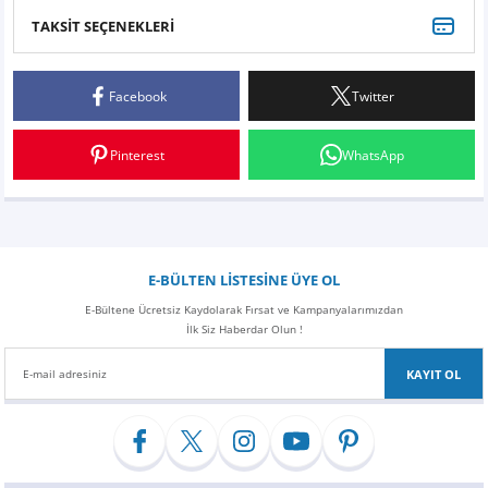
Z
EQC Serisi
TAKSİT SEÇENEKLERİ
Bu ürüne ilk yorumu siz yapın!
EQE Serisi
Facebook
Twitter
Yorum Yaz
EQS Serisi
Pinterest
WhatsApp
E-BÜLTEN LİSTESİNE ÜYE OL
E-Bültene Ücretsiz Kaydolarak Fırsat ve Kampanyalarımızdan
İlk Siz Haberdar Olun !
KAYIT OL