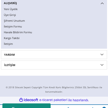
ALIŞVERİŞ
Yeni Üyelik
Üye Girişi
Şifremi Unuttum
İletişim Formu
Havale Bildirim Formu
Kargo Takibi
İletişim
YARDIM
İLETİŞİM
© 2018 Silecek Sepeti Copyright Tüm Kredi Kartı Bilgileriniz 256bit SSL Sertifikası ile
korunmaktadır.
ideasoft
ile
e-
hazırlandı.
ticaret
paketleri