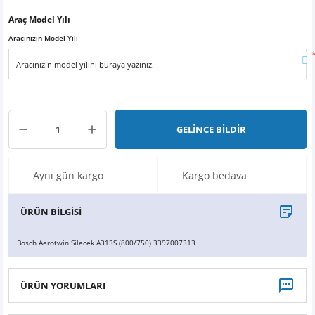
X6
500 X
Sonata
SLK Serisi
Partner
Symbol
Touran
Araç Model Yılı
Aracınızın Model Yılı
İX
Staria
S Serisi
Kadjar
Touareg
İX1
Tucson
SPRİNTER
Koleos
Tayron
İX2
Ioniq 5
VANEO
Renault 5
T-Roc
GELİNCE BİLDİR
İX3
Ioniq 6
VİANO
Zoe
T-Cross
Aynı gün kargo
Kargo bedava
VİTO
Taigo
ÜRÜN BİLGİSİ
X Serisi
ID.3
Bosch Aerotwin Silecek A313S (800/750) 3397007313
EQA Serisi
ID.4
ÜRÜN YORUMLARI
EQB Serisi
ID.7