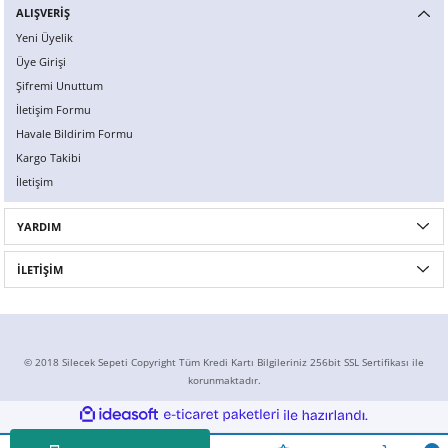
ALIŞVERİŞ
Yeni Üyelik
Üye Girişi
Şifremi Unuttum
İletişim Formu
Havale Bildirim Formu
Kargo Takibi
İletişim
YARDIM
İLETİŞİM
© 2018 Silecek Sepeti Copyright Tüm Kredi Kartı Bilgileriniz 256bit SSL Sertifikası ile
korunmaktadır.
ideasoft
ile
e-
hazırlandı.
ticaret
paketleri