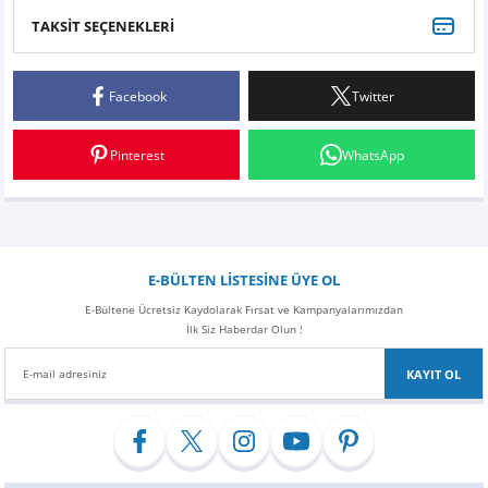
Z
EQC Serisi
TAKSİT SEÇENEKLERİ
Bu ürüne ilk yorumu siz yapın!
EQE Serisi
Facebook
Twitter
Yorum Yaz
EQS Serisi
Pinterest
WhatsApp
E-BÜLTEN LİSTESİNE ÜYE OL
E-Bültene Ücretsiz Kaydolarak Fırsat ve Kampanyalarımızdan
İlk Siz Haberdar Olun !
KAYIT OL