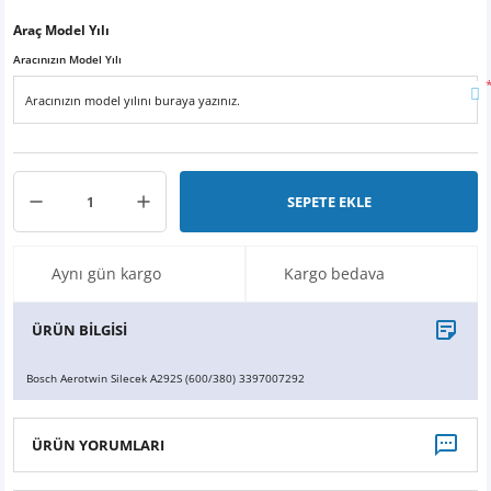
X6
500 X
Sonata
SLK Serisi
Partner
Symbol
Touran
Araç Model Yılı
Aracınızın Model Yılı
İX
Staria
S Serisi
Kadjar
Touareg
İX1
Tucson
SPRİNTER
Koleos
Tayron
İX2
Ioniq 5
VANEO
Renault 5
T-Roc
SEPETE EKLE
İX3
Ioniq 6
VİANO
Zoe
T-Cross
Aynı gün kargo
Kargo bedava
VİTO
Taigo
ÜRÜN BİLGİSİ
X Serisi
ID.3
Bosch Aerotwin Silecek A292S (600/380) 3397007292
EQA Serisi
ID.4
ÜRÜN YORUMLARI
EQB Serisi
ID.7