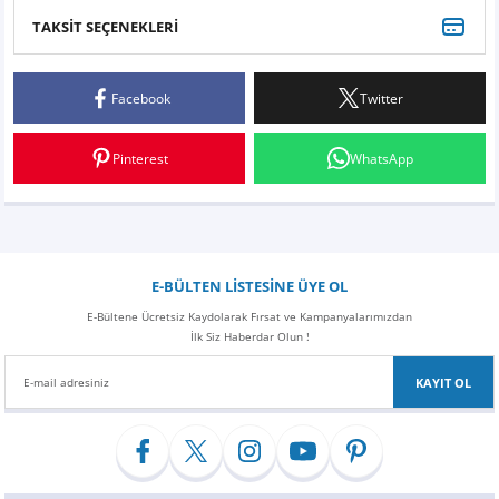
Z
EQC Serisi
TAKSİT SEÇENEKLERİ
Bu ürüne ilk yorumu siz yapın!
EQE Serisi
Facebook
Twitter
Yorum Yaz
EQS Serisi
Pinterest
WhatsApp
E-BÜLTEN LİSTESİNE ÜYE OL
E-Bültene Ücretsiz Kaydolarak Fırsat ve Kampanyalarımızdan
İlk Siz Haberdar Olun !
KAYIT OL