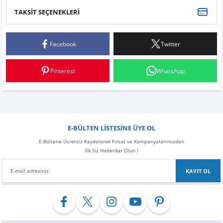
Z
EQC Serisi
TAKSİT SEÇENEKLERİ
Bu ürüne ilk yorumu siz yapın!
EQE Serisi
Facebook
Twitter
Yorum Yaz
EQS Serisi
Pinterest
WhatsApp
E-BÜLTEN LİSTESİNE ÜYE OL
E-Bültene Ücretsiz Kaydolarak Fırsat ve Kampanyalarımızdan
İlk Siz Haberdar Olun !
KAYIT OL