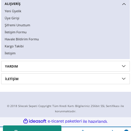
ALIŞVERİŞ
Yeni Üyelik
Üye Girişi
Şifremi Unuttum
İletişim Formu
Havale Bildirim Formu
Kargo Takibi
İletişim
YARDIM
İLETİŞİM
© 2018 Silecek Sepeti Copyright Tüm Kredi Kartı Bilgileriniz 256bit SSL Sertifikası ile
korunmaktadır.
ideasoft
ile
e-
hazırlandı.
ticaret
paketleri