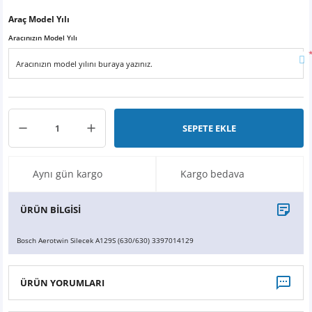
X6
500 X
Sonata
SLK Serisi
Partner
Symbol
Touran
Araç Model Yılı
Aracınızın Model Yılı
İX
Staria
S Serisi
Kadjar
Touareg
İX1
Tucson
SPRİNTER
Koleos
Tayron
İX2
Ioniq 5
VANEO
Renault 5
T-Roc
SEPETE EKLE
İX3
Ioniq 6
VİANO
Zoe
T-Cross
Aynı gün kargo
Kargo bedava
VİTO
Taigo
ÜRÜN BİLGİSİ
X Serisi
ID.3
Bosch Aerotwin Silecek A129S (630/630) 3397014129
EQA Serisi
ID.4
ÜRÜN YORUMLARI
EQB Serisi
ID.7