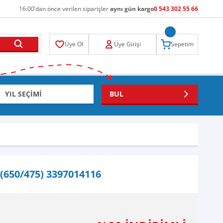
16:00’dan önce verilen siparişler
aynı gün kargo
0 543 302 55 66
Üye Ol
Üye Girişi
Sepetim
BUL
(650/475) 3397014116