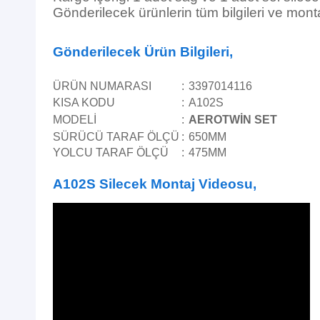
Gönderilecek ürünlerin tüm bilgileri ve mont
Gönderilecek Ürün Bilgileri,
ÜRÜN NUMARASI
:
3397014116
KISA KODU
:
A102S
MODELİ
:
AEROTWİN SET
SÜRÜCÜ TARAF ÖLÇÜ
:
650MM
YOLCU TARAF ÖLÇÜ
:
475MM
A102S Silecek Montaj Videosu,