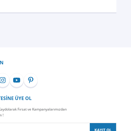
İN
TESİNE ÜYE OL
 Kaydolarak Fırsat ve Kampanyalarımızdan
n !
KAYIT OL