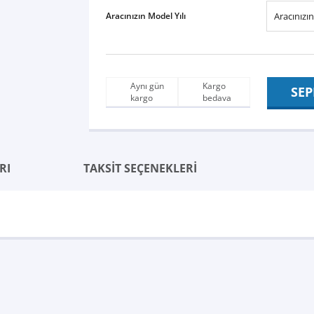
Aracınızın Model Yılı
Aynı gün
Kargo
SEP
kargo
bedava
RI
TAKSİT SEÇENEKLERİ
Bu ürüne ilk yorumu siz yapın!