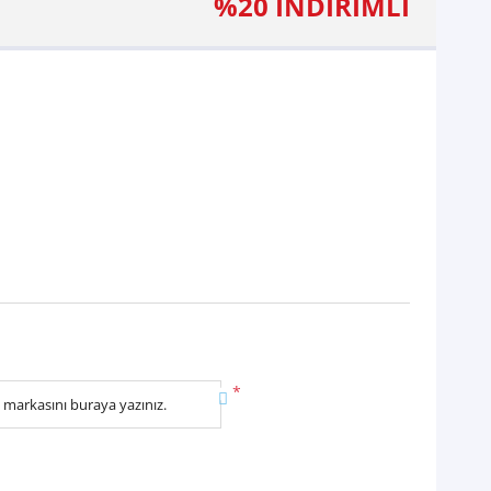
%20 İNDİRİMLİ
*