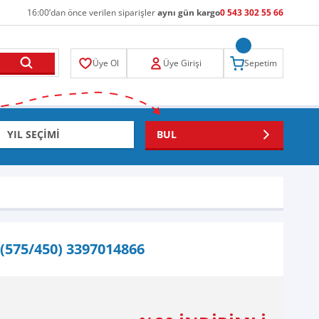
16:00’dan önce verilen siparişler
aynı gün kargo
0 543 302 55 66
Üye Ol
Üye Girişi
Sepetim
BUL
(575/450) 3397014866