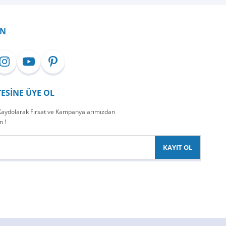
İN
TESİNE ÜYE OL
 Kaydolarak Fırsat ve Kampanyalarımızdan
n !
KAYIT OL