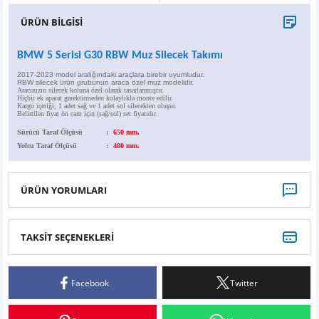
X6
500 X
Sonata
SLK Serisi
Partner
Symbol
Touran
ÜRÜN BİLGİSİ
İX
Staria
S Serisi
Kadjar
Touareg
BMW 5 Serisi G30 RBW Muz Silecek Takımı
2017-2023 model aralığındaki araçlara birebir uyumludur.
İX1
Tucson
SPRİNTER
Koleos
Tayron
RBW silecek ürün grubunun araca özel muz modelidir.
Aracınızın silecek koluna özel olarak tasarlanmıştır.
Hiçbir ek aparat gerektirmeden kolaylıkla monte edilir.
Kargo içeriği; 1 adet sağ ve 1 adet sol silecekten oluşur.
Belirtilen fiyat ön cam için (sağ/sol) set fiyatıdır.
İX2
Ioniq 5
VANEO
Renault 5
T-Roc
Sürücü Taraf Ölçüsü
:
650 mm.
Yolcu Taraf Ölçüsü
:
480 mm.
İX3
Ioniq 6
VİANO
Zoe
T-Cross
VİTO
Taigo
ÜRÜN YORUMLARI
X Serisi
ID.3
TAKSİT SEÇENEKLERİ
Bu ürüne ilk yorumu siz yapın!
EQA Serisi
ID.4
Facebook
Twitter
Yorum Yaz
EQB Serisi
ID.7