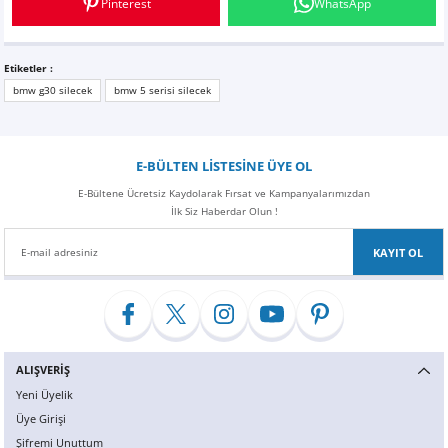
Pinterest
WhatsApp
Z
EQC Serisi
EQE Serisi
Etiketler :
bmw g30 silecek
bmw 5 serisi silecek
EQS Serisi
E-BÜLTEN LİSTESİNE ÜYE OL
E-Bültene Ücretsiz Kaydolarak Fırsat ve Kampanyalarımızdan
İlk Siz Haberdar Olun !
KAYIT OL
ALIŞVERİŞ
Yeni Üyelik
Üye Girişi
Şifremi Unuttum