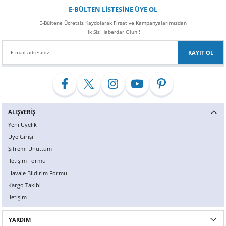
Z
EQC Serisi
E-BÜLTEN LİSTESİNE ÜYE OL
E-Bültene Ücretsiz Kaydolarak Fırsat ve Kampanyalarımızdan
EQE Serisi
İlk Siz Haberdar Olun !
KAYIT OL
EQS Serisi
ALIŞVERİŞ
Yeni Üyelik
Üye Girişi
Şifremi Unuttum
İletişim Formu
Havale Bildirim Formu
Kargo Takibi
İletişim
YARDIM