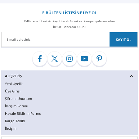
Z
EQC Serisi
E-BÜLTEN LİSTESİNE ÜYE OL
EQE Serisi
E-Bültene Ücretsiz Kaydolarak Fırsat ve Kampanyalarımızdan
İlk Siz Haberdar Olun !
EQS Serisi
KAYIT OL
ALIŞVERİŞ
Yeni Üyelik
Üye Girişi
Şifremi Unuttum
İletişim Formu
Havale Bildirim Formu
Kargo Takibi
İletişim