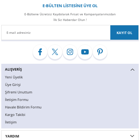
Z
EQC Serisi
E-BÜLTEN LİSTESİNE ÜYE OL
E-Bültene Ücretsiz Kaydolarak Fırsat ve Kampanyalarımızdan
EQE Serisi
İlk Siz Haberdar Olun !
KAYIT OL
EQS Serisi
ALIŞVERİŞ
Yeni Üyelik
Üye Girişi
Şifremi Unuttum
İletişim Formu
Havale Bildirim Formu
Kargo Takibi
İletişim
YARDIM