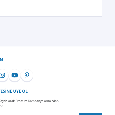
İN
TESİNE ÜYE OL
 Kaydolarak Fırsat ve Kampanyalarımızdan
n !