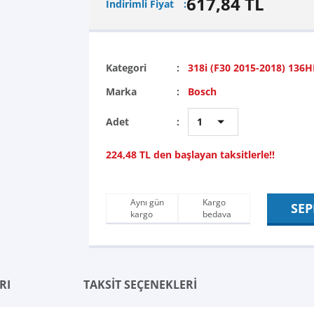
617,84 TL
İndirimli Fiyat
Kategori
318i (F30 2015-2018) 136H
Marka
Bosch
Adet
224,48 TL den başlayan taksitlerle!!
Aynı gün
Kargo
SEP
kargo
bedava
RI
TAKSİT SEÇENEKLERİ