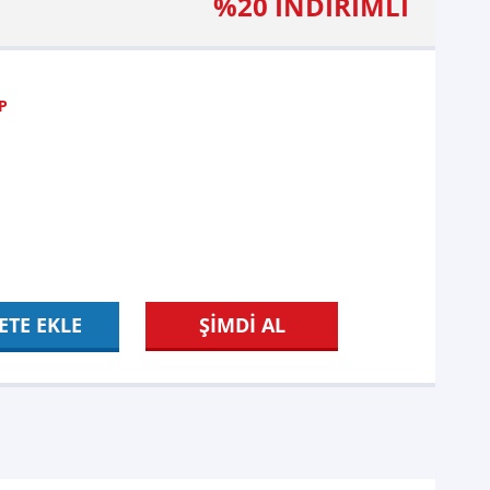
%20 İNDİRİMLİ
P
ETE EKLE
ŞİMDİ AL