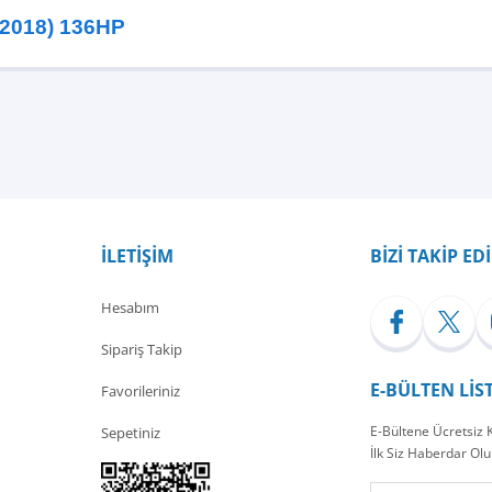
-2018) 136HP
Bu ürüne ilk yorumu siz yapın!
Yorum Yaz
İLETİŞİM
BİZİ TAKİP ED
Hesabım
Sipariş Takip
E-BÜLTEN LİS
Favorileriniz
E-Bültene Ücretsiz
Sepetiniz
İlk Siz Haberdar Olu