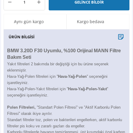
GELİNCE BİLDİR
X6
500 X
Sonata
SLK Serisi
Partner
Symbol
Touran
İX
Staria
S Serisi
Kadjar
Touareg
Aynı gün kargo
Kargo bedava
İX1
Tucson
SPRİNTER
Koleos
Tayron
ÜRÜN BİLGİSİ
İX2
Ioniq 5
VANEO
Renault 5
T-Roc
BMW 3.20D F30 Uyumlu, %100 Orijinal MANN Filtre
Bakım Seti
İX3
Ioniq 6
VİANO
Zoe
T-Cross
Yakıt filtreleri 2 bakımda bir değiştiği için bu ürüne seçenek
eklenmiştir.
Hava-Yağ-Polen filtreleri için ''
Hava-Yağ-Polen
'' seçeneğini
VİTO
Taigo
işaretleyiniz.
Hava-Yağ-Polen-Yakıt filtreleri için ''
Hava-Yağ-Polen-Yakıt
''
X Serisi
ID.3
seçeneğini işaretleyiniz.
EQA Serisi
ID.4
Polen Filtreleri,
''Standart Polen Filtresi'' ve ''Aktif Karbonlu Polen
Filtresi'' olarak ikiye ayrılır.
Standart filtreler toz, polen ve bakterileri engellerken, aktif karbonlu
EQB Serisi
ID.7
filtreler pis koku ve zararlı gazları da engeller.
Karbonlu filtrelerde havanın temizlenmesi, üst kısımdaki özel karbon