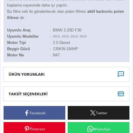
Z
EQC Serisi
kaplama sayesinde daha iyi yapılır.
Bu filtre seti ile gönderilecek olan polen filtresi
aktif karbonlu polen
EQE Serisi
filtresi
dir.
Uyumlu Araç
BMW 3.20D F30
:
EQS Serisi
Uyumlu Modeller
:
2012, 2013, 2014, 2015
Motor Tipi
2.0 Diesel
:
Beygir Gücü
135KW-184HP
:
Motor No
N47
:
ÜRÜN YORUMLARI
TAKSİT SEÇENEKLERİ
Bu ürüne ilk yorumu siz yapın!
Facebook
Twitter
Yorum Yaz
Pinterest
WhatsApp