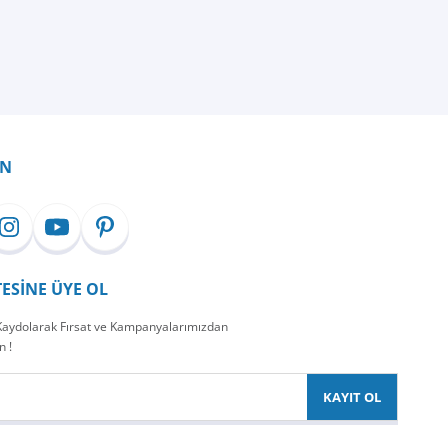
İN
TESİNE ÜYE OL
 Kaydolarak Fırsat ve Kampanyalarımızdan
n !
KAYIT OL