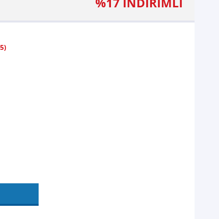
%17 İNDİRİMLİ
5)