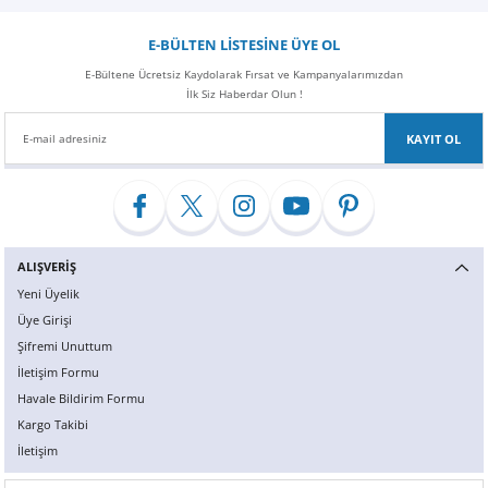
Z
EQC Serisi
E-BÜLTEN LİSTESİNE ÜYE OL
EQE Serisi
E-Bültene Ücretsiz Kaydolarak Fırsat ve Kampanyalarımızdan
İlk Siz Haberdar Olun !
EQS Serisi
KAYIT OL
ALIŞVERİŞ
Yeni Üyelik
Üye Girişi
Şifremi Unuttum
İletişim Formu
Havale Bildirim Formu
Kargo Takibi
İletişim