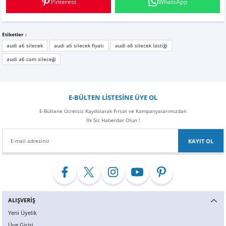
Pinterest
WhatsApp
Z
EQC Serisi
EQE Serisi
Etiketler :
audi a6 silecek
audi a6 silecek fiyatı
audi a6 silecek lastiği
EQS Serisi
audi a6 cam sileceği
E-BÜLTEN LİSTESİNE ÜYE OL
E-Bültene Ücretsiz Kaydolarak Fırsat ve Kampanyalarımızdan
İlk Siz Haberdar Olun !
KAYIT OL
ALIŞVERİŞ
Yeni Üyelik
Üye Girişi