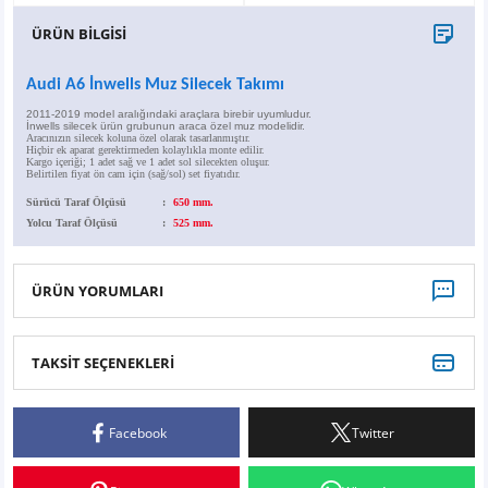
X6
500 X
Sonata
SLK Serisi
Partner
Symbol
Touran
ÜRÜN BİLGİSİ
İX
Staria
S Serisi
Kadjar
Touareg
Audi A6 İnwells Muz Silecek Takımı
2011-2019 model aralığındaki araçlara birebir uyumludur.
İX1
Tucson
SPRİNTER
Koleos
Tayron
İnwells silecek ürün grubunun araca özel muz modelidir.
Aracınızın silecek koluna özel olarak tasarlanmıştır.
Hiçbir ek aparat gerektirmeden kolaylıkla monte edilir.
Kargo içeriği; 1 adet sağ ve 1 adet sol silecekten oluşur.
Belirtilen fiyat ön cam için (sağ/sol) set fiyatıdır.
İX2
Ioniq 5
VANEO
Renault 5
T-Roc
Sürücü Taraf Ölçüsü
:
650 mm.
Yolcu Taraf Ölçüsü
:
525 mm.
İX3
Ioniq 6
VİANO
Zoe
T-Cross
VİTO
Taigo
ÜRÜN YORUMLARI
X Serisi
ID.3
TAKSİT SEÇENEKLERİ
Bu ürüne ilk yorumu siz yapın!
EQA Serisi
ID.4
Facebook
Twitter
Yorum Yaz
EQB Serisi
ID.7