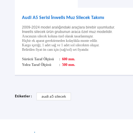
Audi A5 Serisi İnwells Muz Silecek Takımı
2009-2024 model aralığındaki araçlara birebir uyumludur.
İnwells silecek ürün grubunun araca özel muz modelidir.
Aracınızın silecek koluna özel olarak tasarlanmıştır.
Hiçbir ek aparat gerektirmeden kolaylıkla monte edilir.
Kargo içeriği; 1 adet sağ ve 1 adet sol silecekten oluşur.
Belirtilen fiyat ön cam için (sağ/sol) set fiyatıdır.
Sürücü Taraf Ölçüsü
:
600 mm.
Yolcu Taraf Ölçüsü
:
500 mm.
Etiketler :
audi a5 silecek