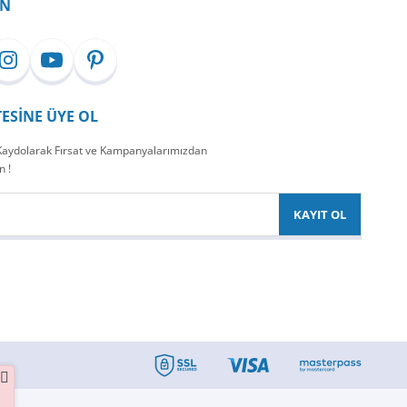
İN
TESİNE ÜYE OL
 Kaydolarak Fırsat ve Kampanyalarımızdan
n !
KAYIT OL