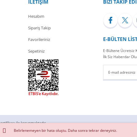
İLETİŞİM
BİZİ TAKİP ED
Hesabım
Sipariş Takip
E-BÜLTEN LİS
Favorileriniz
E-Bültene Ücretsiz
Sepetiniz
İlk Siz Haberdar Olu
ertifikası ile korunmaktadır.
Belirlenemeyen bir hata oluştu. Daha sonra tekrar deneyiniz.
ile
ideasoft
e-