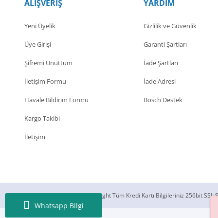
ALIŞVERİŞ
YARDIM
Yeni Üyelik
Gizlilik ve Güvenlik
Üye Girişi
Garanti Şartları
Şifremi Unuttum
İade Şartları
İletişim Formu
İade Adresi
Havale Bildirim Formu
Bosch Destek
Kargo Takibi
İletişim
© 2018 Silecek Sepeti Copyright Tüm Kredi Kartı Bilgileriniz 256bit SSL S
Whatsapp Bilgi