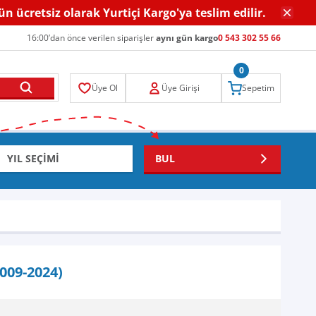
gün ücretsiz olarak Yurtiçi Kargo'ya teslim edilir.
16:00’dan önce verilen siparişler
aynı gün kargo
0 543 302 55 66
0
Üye Ol
Üye Girişi
Sepetim
BUL
009-2024)