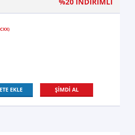
%20 İNDİRİMLİ
-CXX)
ETE EKLE
ŞİMDİ AL