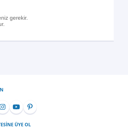
niz gerekir.
r.
İN
TESİNE ÜYE OL