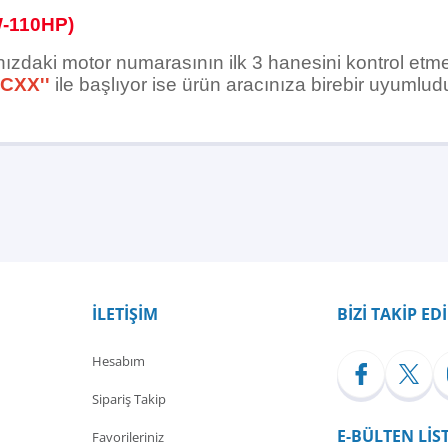
-110HP)
nızdaki motor numarasının ilk 3 hanesini kontrol etme
CXX''
ile başlıyor ise ürün aracınıza birebir uyumludu
Bu ürüne ilk yorumu siz yapın!
Yorum Yaz
İLETİŞİM
BİZİ TAKİP ED
Hesabım
Sipariş Takip
E-BÜLTEN LİS
Favorileriniz