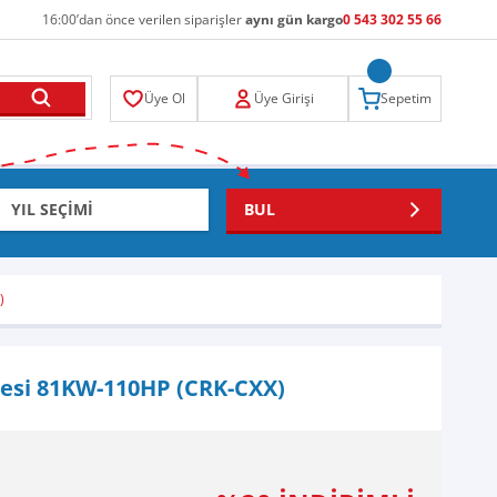
16:00’dan önce verilen siparişler
aynı gün kargo
0 543 302 55 66
Üye Ol
Üye Girişi
Sepetim
BUL
)
tresi 81KW-110HP (CRK-CXX)