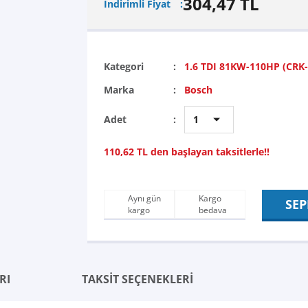
304,47 TL
İndirimli Fiyat
Kategori
1.6 TDI 81KW-110HP (CRK
Marka
Bosch
Adet
110,62 TL den başlayan taksitlerle!!
Aynı gün
Kargo
SEP
kargo
bedava
RI
TAKSİT SEÇENEKLERİ