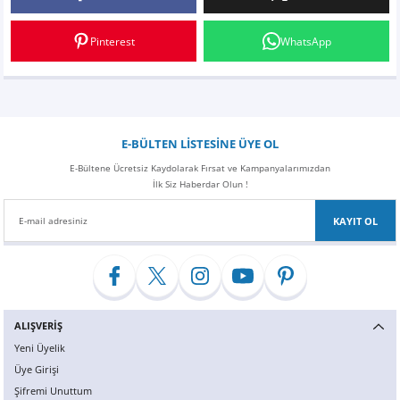
Yorum Yaz
Z
EQC Serisi
Pinterest
WhatsApp
EQE Serisi
EQS Serisi
E-BÜLTEN LİSTESİNE ÜYE OL
E-Bültene Ücretsiz Kaydolarak Fırsat ve Kampanyalarımızdan
İlk Siz Haberdar Olun !
KAYIT OL
ALIŞVERİŞ
Yeni Üyelik
Üye Girişi
Şifremi Unuttum