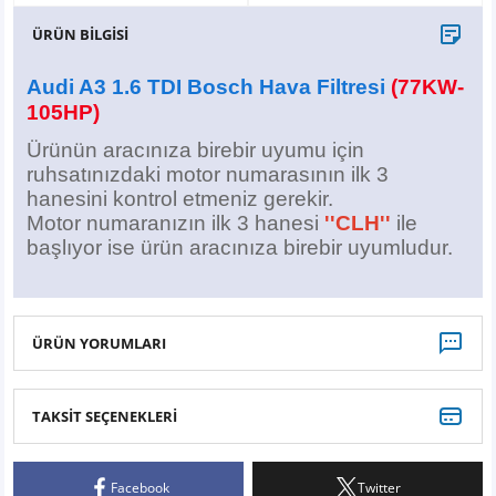
X6
500 X
Sonata
SLK Serisi
Partner
Symbol
Touran
ÜRÜN BİLGİSİ
İX
Staria
S Serisi
Kadjar
Touareg
Audi A3 1.6 TDI Bosch Hava Filtresi
(77KW-
105HP)
İX1
Tucson
SPRİNTER
Koleos
Tayron
Ürünün aracınıza birebir uyumu için
ruhsatınızdaki motor numarasının ilk 3
İX2
Ioniq 5
VANEO
Renault 5
T-Roc
hanesini kontrol etmeniz gerekir.
Motor numaranızın ilk 3 hanesi
''CLH''
ile
İX3
Ioniq 6
VİANO
Zoe
T-Cross
başlıyor ise ürün aracınıza birebir uyumludur.
VİTO
Taigo
ÜRÜN YORUMLARI
X Serisi
ID.3
EQA Serisi
ID.4
TAKSİT SEÇENEKLERİ
Bu ürüne ilk yorumu siz yapın!
EQB Serisi
ID.7
Facebook
Twitter