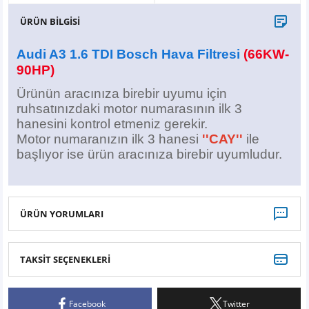
X6
500 X
Sonata
SLK Serisi
Partner
Symbol
Touran
ÜRÜN BİLGİSİ
İX
Staria
S Serisi
Kadjar
Touareg
Audi A3 1.6 TDI Bosch Hava Filtresi
(66KW-
90HP)
İX1
Tucson
SPRİNTER
Koleos
Tayron
Ürünün aracınıza birebir uyumu için
ruhsatınızdaki motor numarasının ilk 3
İX2
Ioniq 5
VANEO
Renault 5
T-Roc
hanesini kontrol etmeniz gerekir.
Motor numaranızın ilk 3 hanesi
''CAY''
ile
İX3
Ioniq 6
VİANO
Zoe
T-Cross
başlıyor ise ürün aracınıza birebir uyumludur.
VİTO
Taigo
ÜRÜN YORUMLARI
X Serisi
ID.3
EQA Serisi
ID.4
TAKSİT SEÇENEKLERİ
Bu ürüne ilk yorumu siz yapın!
EQB Serisi
ID.7
Facebook
Twitter