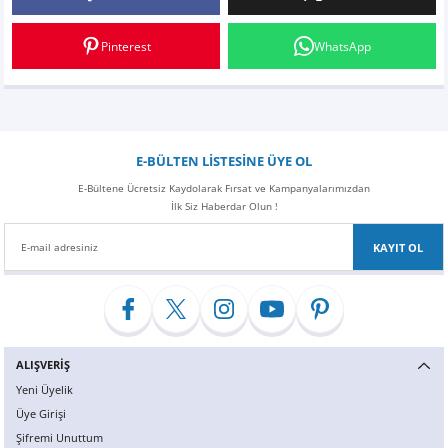
Yorum Yaz
Z
EQC Serisi
Pinterest
WhatsApp
EQE Serisi
EQS Serisi
E-BÜLTEN LİSTESİNE ÜYE OL
E-Bültene Ücretsiz Kaydolarak Fırsat ve Kampanyalarımızdan
İlk Siz Haberdar Olun !
KAYIT OL
ALIŞVERİŞ
Yeni Üyelik
Üye Girişi
Şifremi Unuttum