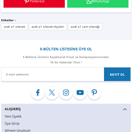
Pinterest
WhatsApp
Z
EQC Serisi
EQE Serisi
Etiketler :
audi a1 silecek
audi a1 silecek ölçüleri
audi a1 cam sileceği
EQS Serisi
E-BÜLTEN LİSTESİNE ÜYE OL
E-Bültene Ücretsiz Kaydolarak Fırsat ve Kampanyalarımızdan
İlk Siz Haberdar Olun !
KAYIT OL
ALIŞVERİŞ
Yeni Üyelik
Üye Girişi
Şifremi Unuttum