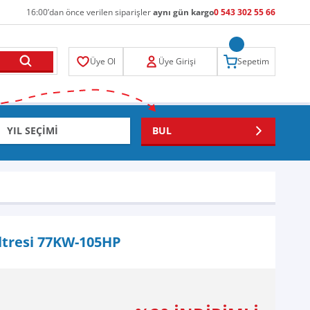
16:00’dan önce verilen siparişler
aynı gün kargo
0 543 302 55 66
Üye Ol
Üye Girişi
Sepetim
BUL
iltresi 77KW-105HP