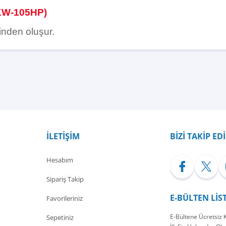
KW-105HP)
inden oluşur.
Bu ürüne ilk yorumu siz yapın!
Yorum Yaz
İLETİŞİM
BİZİ TAKİP ED
Hesabım
Sipariş Takip
E-BÜLTEN LİS
Favorileriniz
E-Bültene Ücretsiz
Sepetiniz