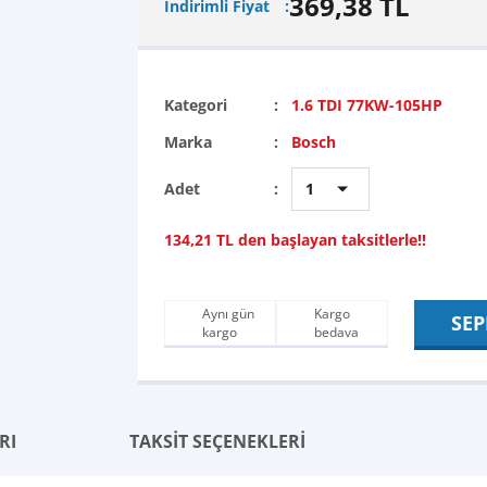
369,38 TL
İndirimli Fiyat
Kategori
1.6 TDI 77KW-105HP
Marka
Bosch
Adet
134,21 TL den başlayan taksitlerle!!
Aynı gün
Kargo
SEP
kargo
bedava
RI
TAKSİT SEÇENEKLERİ