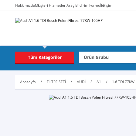
Hakkımızda
Müşteri Hizmetleri
Araç Bildirim Formu
İletişim
Tüm Kategoriler
Anasayfa
FİLTRE SETİ
AUDİ
A1
1.6 TDI 77KW