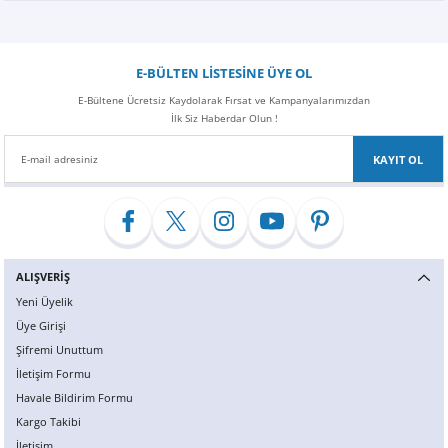
Z
EQC Serisi
EQE Serisi
E-BÜLTEN LİSTESİNE ÜYE OL
E-Bültene Ücretsiz Kaydolarak Fırsat ve Kampanyalarımızdan
EQS Serisi
İlk Siz Haberdar Olun !
KAYIT OL
ALIŞVERİŞ
Yeni Üyelik
Üye Girişi
Şifremi Unuttum
İletişim Formu
Havale Bildirim Formu
Kargo Takibi
İletişim