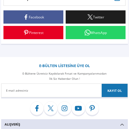
Bu ürüne ilk yorumu siz yapın!
Z
EQC Serisi
EQE Serisi
Facebook
Twitter
Yorum Yaz
EQS Serisi
Pinterest
WhatsApp
E-BÜLTEN LİSTESİNE ÜYE OL
E-Bültene Ücretsiz Kaydolarak Fırsat ve Kampanyalarımızdan
İlk Siz Haberdar Olun !
KAYIT OL
ALIŞVERİŞ