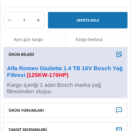
X6
500 X
Sonata
SLK Serisi
Partner
Symbol
Touran
İX
Staria
S Serisi
Kadjar
Touareg
SEPETE EKLE
İX1
Tucson
SPRİNTER
Koleos
Tayron
Aynı gün kargo
Kargo bedava
İX2
Ioniq 5
VANEO
Renault 5
T-Roc
ÜRÜN BİLGİSİ
İX3
Ioniq 6
VİANO
Zoe
T-Cross
Alfa Romeo Giulietta 1.4 TB 16V Bosch Yağ
Filtresi
(125KW-170HP)
VİTO
Taigo
Kargo içeriği
1 adet Bosch marka yağ
filtresinden oluşur.
X Serisi
ID.3
EQA Serisi
ID.4
ÜRÜN YORUMLARI
EQB Serisi
ID.7
TAKSİT SEÇENEKLERİ