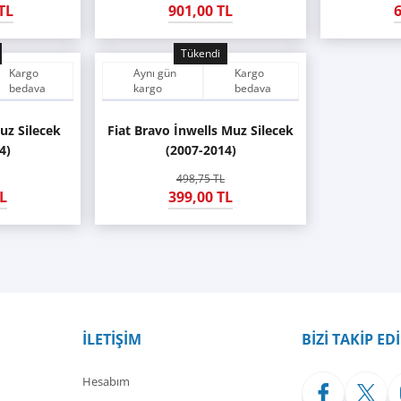
TL
901,00 TL
6
Tükendi
Kargo
Aynı gün
Kargo
bedava
kargo
bedava
uz Silecek
Fiat Bravo İnwells Muz Silecek
4)
(2007-2014)
498,75 TL
L
399,00 TL
İLETİŞİM
BİZİ TAKİP ED
Hesabım