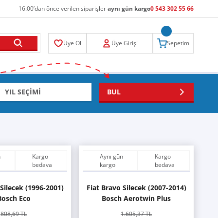
16:00’dan önce verilen siparişler
aynı gün kargo
0 543 302 55 66
Üye Ol
Üye Girişi
Sepetim
BUL
n
Kargo
Aynı gün
Kargo
bedava
kargo
bedava
 Silecek (1996-2001)
Fiat Bravo Silecek (2007-2014)
Bosch Eco
Bosch Aerotwin Plus
808,69 TL
1.605,37 TL