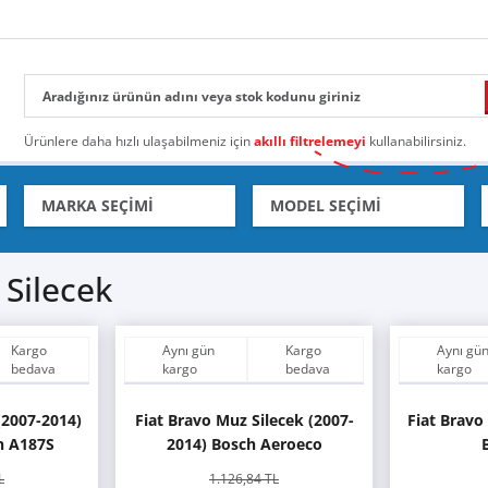
Ürünlere daha hızlı ulaşabilmeniz için
akıllı filtrelemeyi
kullanabilirsiniz.
 Silecek
Kargo
Aynı gün
Kargo
Aynı gü
bedava
kargo
bedava
kargo
(2007-2014)
Fiat Bravo Muz Silecek (2007-
Fiat Bravo
n A187S
2014) Bosch Aeroeco
L
1.126,84 TL