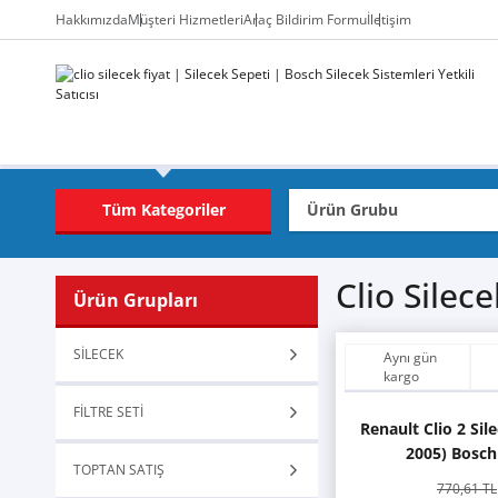
Hakkımızda
Müşteri Hizmetleri
Araç Bildirim Formu
İletişim
Tüm Kategoriler
Clio Silece
Ürün Grupları
SİLECEK
Aynı gün
kargo
FİLTRE SETİ
Renault Clio 2 Sil
2005) Bosch
TOPTAN SATIŞ
770,61 TL