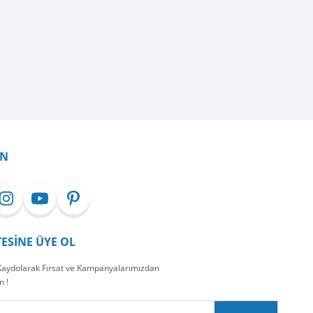
İN
TESİNE ÜYE OL
 Kaydolarak Fırsat ve Kampanyalarımızdan
n !