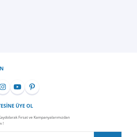
İN
TESİNE ÜYE OL
 Kaydolarak Fırsat ve Kampanyalarımızdan
n !