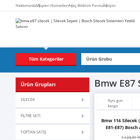
Hakkımızda
Müşteri Hizmetleri
Araç Bildirim Formu
İletişim
Tüm Kategoriler
Bmw E87 S
Ürün Grupları
SİLECEK
Aynı gün
kargo
FİLTRE SETİ
Bmw 116 Silecek 
E81-E87) Bosch
TOPTAN SATIŞ
1.123,91 T