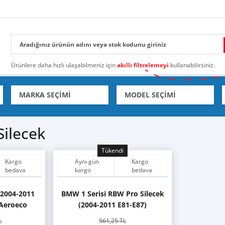
Ürünlere daha hızlı ulaşabilmeniz için
akıllı filtrelemeyi
kullanabilirsiniz.
ilecek
Tükendi
Kargo
Aynı gün
Kargo
bedava
kargo
bedava
(2004-2011
BMW 1 Serisi RBW Pro Silecek
 Aeroeco
(2004-2011 E81-E87)
L
561,25 TL