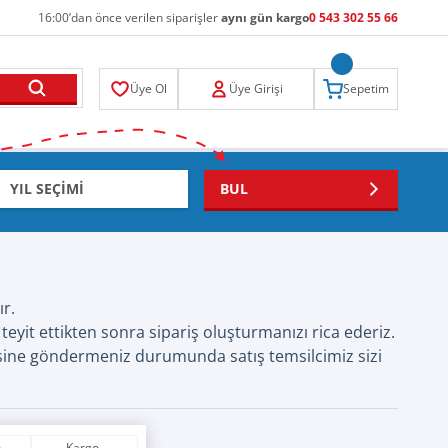
16:00’dan önce verilen siparişler
aynı gün kargo
0 543 302 55 66
Üye Ol
Üye Girişi
Sepetim
BUL
r.
eyit ettikten sonra sipariş oluşturmanızı rica ederiz.
ine göndermeniz durumunda satış temsilcimiz sizi
n
Kargo