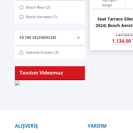
kargo
Bosch Rear (2)
Bosch Aerotwin (1)
Seat Tarraco Sile
2024) Bosch Aero
1.417,03 T
FILTRE SEÇENEKLERI
1.134,00 
İndirimli Ürünler (3)
Tanıtım Videomuz
ALIŞVERİŞ
YARDIM