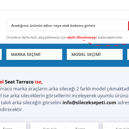
Ürünlere daha hızlı ulaşabilmeniz için
akıllı filtrelemeyi
kullanabilirsiniz.
el
Seat Tarraco
ise,
raco marka araçların arka sileceği 2 farklı model çıkmaktadı
 ise arka sileceklerin görsellerini inceleyerek uyumlu ürünü t
takılı arka sileceğin görselini
info@sileceksepeti.com
adres
direcektir.
Kargo
Aynı gün
Kargo
Aynı gü