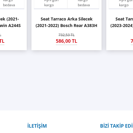
bedava
kargo
bedava
kargo
cek (2021-
Seat Tarraco Arka Silecek
Seat Tar
twin A244S
(2021-2022) Bosch Rear A383H
(2023-2024
L
732,53 TL
TL
586,00 TL
7
İLETİŞİM
BİZİ TAKİP ED