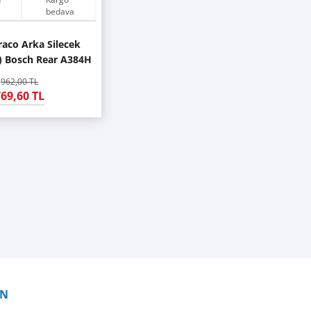
bedava
raco Arka Silecek
) Bosch Rear A384H
962,00 TL
69,60 TL
İN