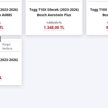
(2023-2026)
Togg T10X Silecek (2023-2026)
Togg T10X 
n A088S
Bosch Aerotwin Plus
Bo
L
1.685,05 TL
TL
1.348,00 TL
9
Kargo
bedava
(2023-2026)
L