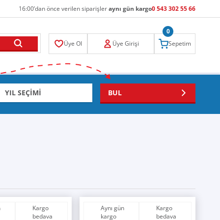
16:00’dan önce verilen siparişler
aynı gün kargo
0 543 302 55 66
0
Üye Ol
Üye Girişi
Sepetim
BUL
n
Kargo
Aynı gün
Kargo
bedava
kargo
bedava