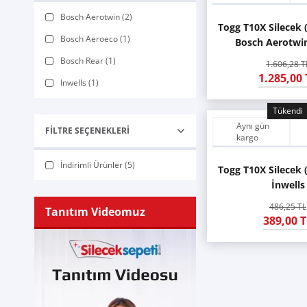
Bosch Aerotwin (2)
Togg T10X Silecek 
Bosch Aeroeco (1)
Bosch Aerotwi
Bosch Rear (1)
1.606,28 T
1.285,00 
Inwells (1)
Tükendi
Aynı gün
FILTRE SEÇENEKLERI
kargo
İndirimli Ürünler (5)
Togg T10X Silecek 
İnwells
486,25 TL
Tanıtım Videomuz
389,00 T