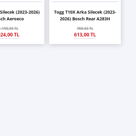
Silecek (2023-2026)
Togg T10X Arka Silecek (2023-
sch Aeroeco
2026) Bosch Rear A283H
1.155,55 TL
765,92 TL
24,00 TL
613,00 TL