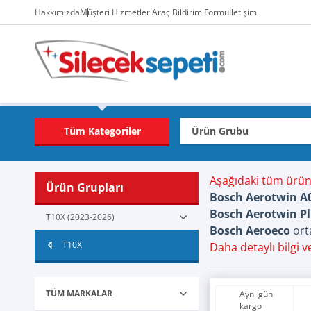
Hakkımızda
Müşteri Hizmetleri
Araç Bildirim Formu
İletişim
Tüm Kategoriler
Aşağıdaki tüm ürü
Ürün Grupları
Bosch Aerotwin A
Bosch Aerotwin Pl
T10X (2023-2026)
Bosch Aeroeco
orta
T10X
Daha detaylı bilgi 
TÜM MARKALAR
Aynı gün
kargo