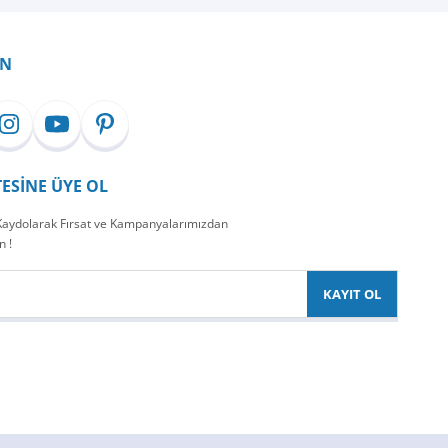
İN
TESİNE ÜYE OL
 Kaydolarak Fırsat ve Kampanyalarımızdan
n !
KAYIT OL