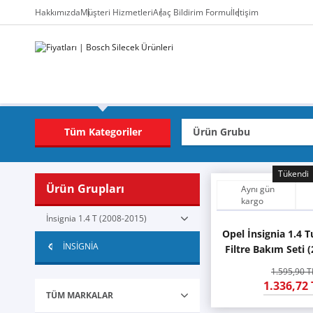
Hakkımızda
Müşteri Hizmetleri
Araç Bildirim Formu
İletişim
Tüm Kategoriler
Tükendi
Ürün Grupları
Aynı gün
kargo
İnsignia 1.4 T (2008-2015)
Opel İnsignia 1.4 
İNSİGNİA
Filtre Bakım Seti 
1.595,90 T
1.336,72 
TÜM MARKALAR