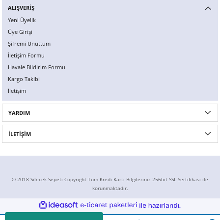
ALIŞVERİŞ
X6
500 X
Sonata
SLK Serisi
Partner
Symbol
Touran
Yeni Üyelik
Üye Girişi
İX
Staria
S Serisi
Kadjar
Touareg
Şifremi Unuttum
İletişim Formu
İX1
Tucson
SPRİNTER
Koleos
Tayron
Havale Bildirim Formu
Kargo Takibi
İX2
Ioniq 5
VANEO
Renault 5
T-Roc
İletişim
İX3
Ioniq 6
VİANO
Zoe
T-Cross
YARDIM
VİTO
Taigo
İLETİŞİM
X Serisi
ID.3
EQA Serisi
ID.4
© 2018 Silecek Sepeti Copyright Tüm Kredi Kartı Bilgileriniz 256bit SSL Sertifikası ile
korunmaktadır.
EQB Serisi
ID.7
ideasoft
ile
e-
hazırlandı.
ticaret