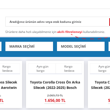
Ürünlere daha hızlı ulaşabilmeniz için
akıllı filtrelemeyi
kullanabilirsiniz.
Kargo
Aynı gün
Kargo
Aynı gü
bedava
kargo
bedava
kargo
ss Silecek
Toyota Corolla Cross Ön Arka
Toyota C
h Aerotwin
Silecek (2022-2025) Bosch
Silecek (20
Aerotwin
L
2.069,73 TL
TL
1.656,00 TL
5