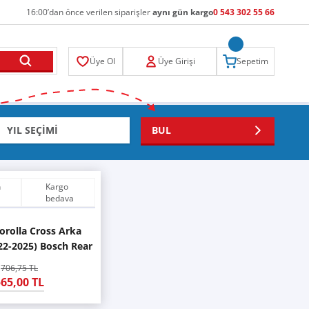
16:00’dan önce verilen siparişler
aynı gün kargo
0 543 302 55 66
Üye Ol
Üye Girişi
Sepetim
BUL
n
Kargo
bedava
orolla Cross Arka
22-2025) Bosch Rear
H252
706,75 TL
65,00 TL