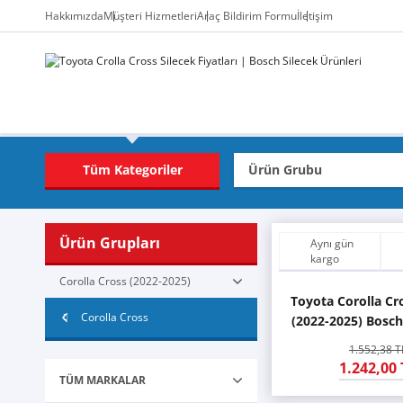
Hakkımızda
Müşteri Hizmetleri
Araç Bildirim Formu
İletişim
Tüm Kategoriler
Ürün Grupları
Aynı gün
kargo
Corolla Cross (2022-2025)
Toyota Corolla Cro
Corolla Cross
(2022-2025) Bosc
AR653S
1.552,38 T
1.242,00 
TÜM MARKALAR