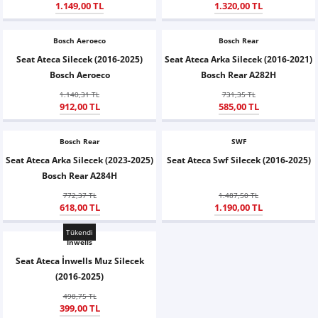
1.149,00 TL
1.320,00 TL
X6
500 X
Sonata
SLK Serisi
Partner
Symbol
Touran
Bosch Aeroeco
Bosch Rear
İX
Staria
S Serisi
Kadjar
Touareg
Seat Ateca Silecek (2016-2025)
Seat Ateca Arka Silecek (2016-2021)
Bosch Aeroeco
Bosch Rear A282H
İX1
Tucson
SPRİNTER
Koleos
Tayron
1.140,31 TL
731,35 TL
912,00 TL
585,00 TL
İX2
Ioniq 5
VANEO
Renault 5
T-Roc
Bosch Rear
SWF
İX3
Ioniq 6
VİANO
Zoe
T-Cross
Seat Ateca Arka Silecek (2023-2025)
Seat Ateca Swf Silecek (2016-2025)
Bosch Rear A284H
VİTO
Taigo
772,37 TL
1.487,50 TL
618,00 TL
1.190,00 TL
X Serisi
ID.3
Tükendi
Inwells
EQA Serisi
ID.4
Seat Ateca İnwells Muz Silecek
(2016-2025)
EQB Serisi
ID.7
498,75 TL
399,00 TL