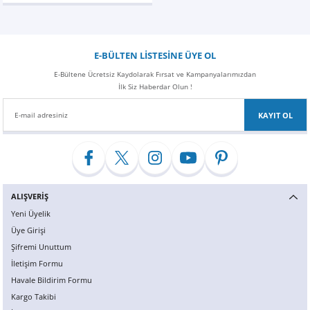
Z
EQC Serisi
EQE Serisi
E-BÜLTEN LİSTESİNE ÜYE OL
EQS Serisi
E-Bültene Ücretsiz Kaydolarak Fırsat ve Kampanyalarımızdan
İlk Siz Haberdar Olun !
KAYIT OL
ALIŞVERİŞ
Yeni Üyelik
Üye Girişi
Şifremi Unuttum
İletişim Formu
Havale Bildirim Formu
Kargo Takibi