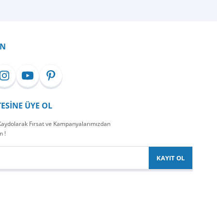
İN
TESİNE ÜYE OL
 Kaydolarak Fırsat ve Kampanyalarımızdan
n !
KAYIT OL