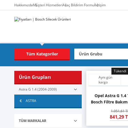
Hakkımızda
Müşteri Hizmetleri
Araç Bildirim Formu
İletişim
Tüm Kategoriler
Tükendi
Ürün Grupları
Aynı gün
kargo
Astra G 1.4 (2004-2009)
Opel Astra G 1.4
ASTRA
Bosch Filtre Bakım 
2009)
1.051,61 T
841,29 T
TÜM MARKALAR