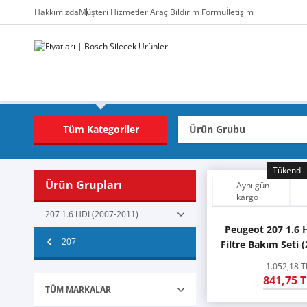
Hakkımızda
Müşteri Hizmetleri
Araç Bildirim Formu
İletişim
Tüm Kategoriler
Tükendi
Ürün Grupları
Aynı gün
kargo
207 1.6 HDI (2007-2011)
Peugeot 207 1.6 
207
Filtre Bakım Seti 
1.052,18 T
841,75 T
TÜM MARKALAR