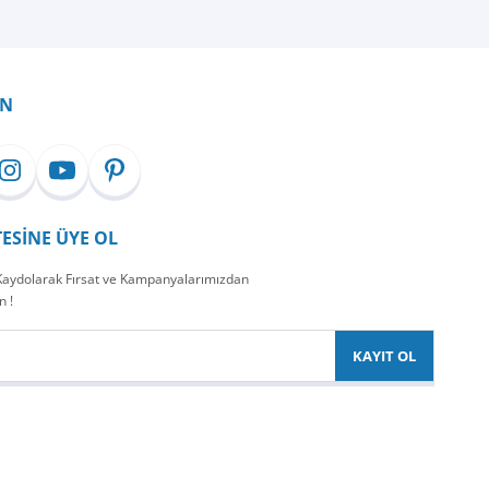
İN
TESİNE ÜYE OL
 Kaydolarak Fırsat ve Kampanyalarımızdan
n !
KAYIT OL