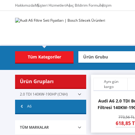
Hakkımızda
Müşteri Hizmetleri
Araç Bildirim Formu
İletişim
Tüm Kategoriler
Ürün Grupları
Aynı gün
kargo
2.0 TDI 140KW-190HP (CNH)
Audi A6 2.0 TDI 
A6
Filtresi 140KW-1
773,56 TL
618,85 T
TÜM MARKALAR