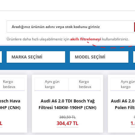
Ürünlere daha hızlı ulaşabilmeniz için
akıllı filtrelemeyi
kullanabilirsiniz.
Kargo
Aynı gün
Kargo
Aynı gü
bedava
kargo
bedava
kargo
Bosch Hava
Audi A6 2.0 TDI Bosch Yağ
Audi A6 2.0
90HP (CNH)
Filtresi 140KW-190HP (CNH)
Polen Fil
380,59 TL
L
304,47 TL
1