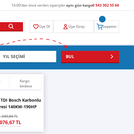
16:00’dan önce verilen siparişler
aynı gün kargo
0 543 302 55 66
Üye Ol
Üye Girişi
Sepetim
BUL
n
Kargo
bedava
 TDI Bosch Karbonlu
tresi 140KW-190HP
(CNH)
1.345,84 TL
.076,67 TL