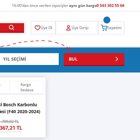
16:00’dan önce verilen siparişler
aynı gün kargo
0 543 302 55 66
Üye Ol
Üye Girişi
Sepetim
BUL
n
Kargo
bedava
i Bosch Karbonlu
resi (F40 2020-2024)
140HP
1.709,02 TL
.367,21 TL