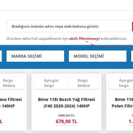
Ürünlere daha hızlı ulaşabilmeniz için
akıllı filtrelemeyi
kullanabilirsiniz.
Kargo
Aynı gün
Kargo
Aynı gü
bedava
kargo
bedava
kargo
va Filtresi
Bmw 118i Bosch Yağ Filtresi
Bmw 118
) 140HP
(F40 2020-2024) 140HP
Polen Filt
848,63 TL
L
678,90 TL
1