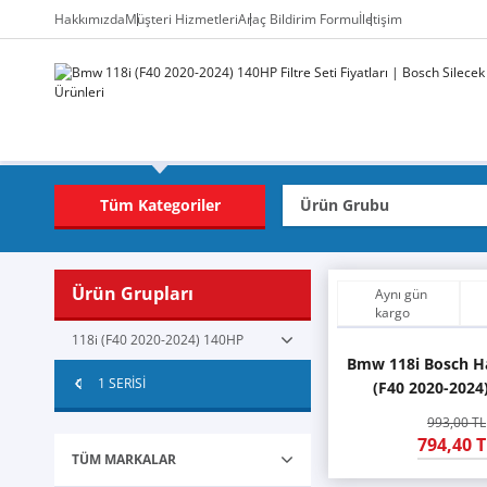
Hakkımızda
Müşteri Hizmetleri
Araç Bildirim Formu
İletişim
Tüm Kategoriler
Ürün Grupları
Aynı gün
kargo
118i (F40 2020-2024) 140HP
Bmw 118i Bosch Ha
1 SERİSİ
(F40 2020-2024
993,00 TL
794,40 T
TÜM MARKALAR