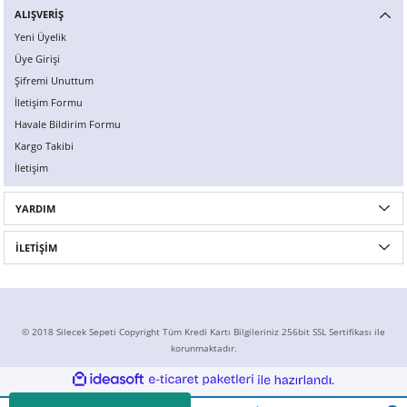
ALIŞVERİŞ
X6
500 X
Sonata
SLK Serisi
Partner
Symbol
Touran
Yeni Üyelik
Üye Girişi
İX
Staria
S Serisi
Kadjar
Touareg
Şifremi Unuttum
İletişim Formu
İX1
Tucson
SPRİNTER
Koleos
Tayron
Havale Bildirim Formu
Kargo Takibi
İX2
Ioniq 5
VANEO
Renault 5
T-Roc
İletişim
İX3
Ioniq 6
VİANO
Zoe
T-Cross
YARDIM
VİTO
Taigo
İLETİŞİM
X Serisi
ID.3
EQA Serisi
ID.4
© 2018 Silecek Sepeti Copyright Tüm Kredi Kartı Bilgileriniz 256bit SSL Sertifikası ile
korunmaktadır.
EQB Serisi
ID.7
ideasoft
ile
e-
hazırlandı.
ticaret