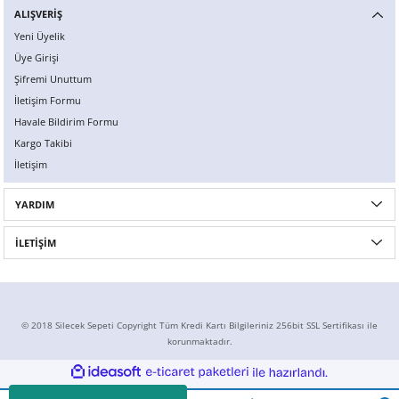
ALIŞVERİŞ
X6
500 X
Sonata
SLK Serisi
Partner
Symbol
Touran
Yeni Üyelik
Üye Girişi
İX
Staria
S Serisi
Kadjar
Touareg
Şifremi Unuttum
İletişim Formu
İX1
Tucson
SPRİNTER
Koleos
Tayron
Havale Bildirim Formu
Kargo Takibi
İX2
Ioniq 5
VANEO
Renault 5
T-Roc
İletişim
İX3
Ioniq 6
VİANO
Zoe
T-Cross
YARDIM
VİTO
Taigo
İLETİŞİM
X Serisi
ID.3
EQA Serisi
ID.4
© 2018 Silecek Sepeti Copyright Tüm Kredi Kartı Bilgileriniz 256bit SSL Sertifikası ile
korunmaktadır.
EQB Serisi
ID.7
ideasoft
ile
e-
hazırlandı.
ticaret